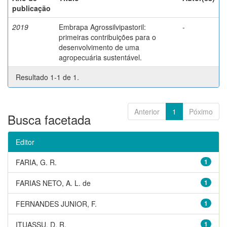
publicação
2019
Embrapa Agrossilvipastoril:
-
primeiras contribuições para o
desenvolvimento de uma
agropecuária sustentável.
Resultado 1-1 de 1.
Anterior
1
Póximo
Busca facetada
Editor
FARIA, G. R.
1
FARIAS NETO, A. L. de
1
FERNANDES JUNIOR, F.
1
ITUASSU, D. R.
1