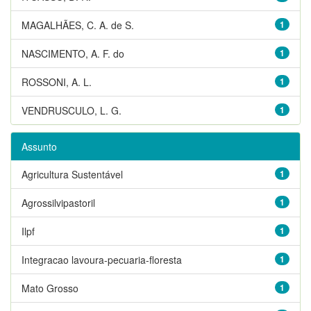
MAGALHÃES, C. A. de S.
1
NASCIMENTO, A. F. do
1
ROSSONI, A. L.
1
VENDRUSCULO, L. G.
1
Assunto
Agricultura Sustentável
1
Agrossilvipastoril
1
Ilpf
1
Integracao lavoura-pecuaria-floresta
1
Mato Grosso
1