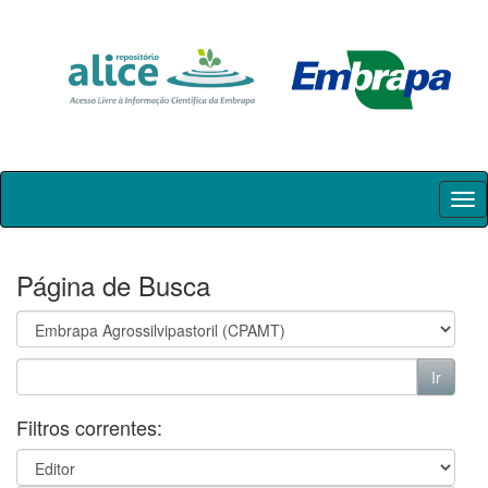
Skip
navigation
Página de Busca
Filtros correntes: