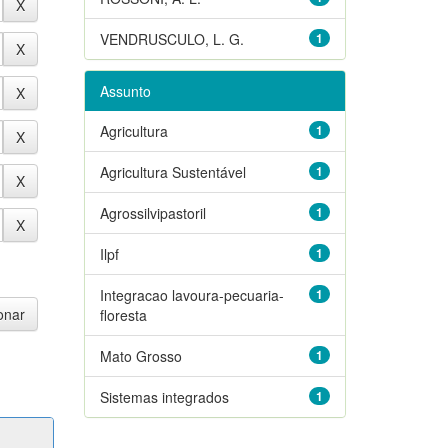
VENDRUSCULO, L. G.
1
Assunto
Agricultura
1
Agricultura Sustentável
1
Agrossilvipastoril
1
Ilpf
1
Integracao lavoura-pecuaria-
1
floresta
Mato Grosso
1
Sistemas integrados
1