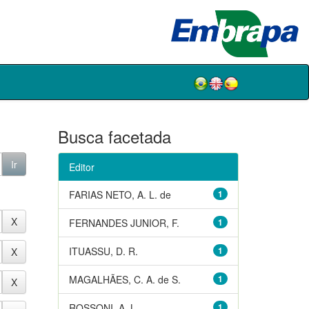
Busca facetada
Editor
FARIAS NETO, A. L. de
1
FERNANDES JUNIOR, F.
1
ITUASSU, D. R.
1
MAGALHÃES, C. A. de S.
1
ROSSONI, A. L.
1