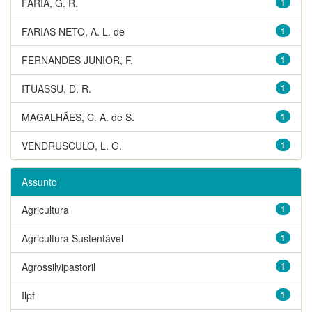
FARIA, G. R.
1
FARIAS NETO, A. L. de
1
FERNANDES JUNIOR, F.
1
ITUASSU, D. R.
1
MAGALHÃES, C. A. de S.
1
VENDRUSCULO, L. G.
1
Assunto
Agricultura
1
Agricultura Sustentável
1
Agrossilvipastoril
1
Ilpf
1