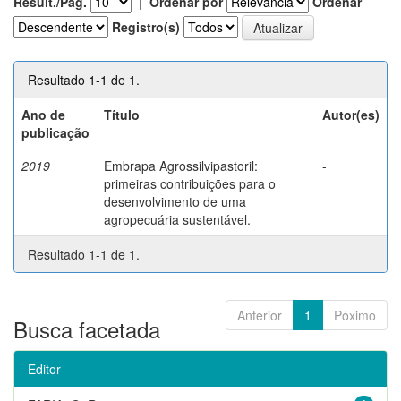
Result./Pág.
|
Ordenar por
Ordenar
Registro(s)
Resultado 1-1 de 1.
Ano de
Título
Autor(es)
publicação
2019
Embrapa Agrossilvipastoril:
-
primeiras contribuições para o
desenvolvimento de uma
agropecuária sustentável.
Resultado 1-1 de 1.
Anterior
1
Póximo
Busca facetada
Editor