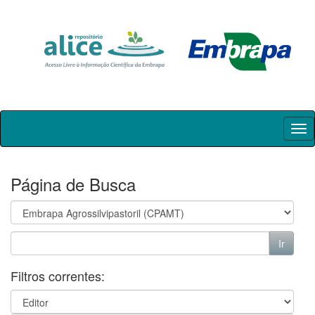
Skip
navigation
Página de Busca
Filtros correntes: