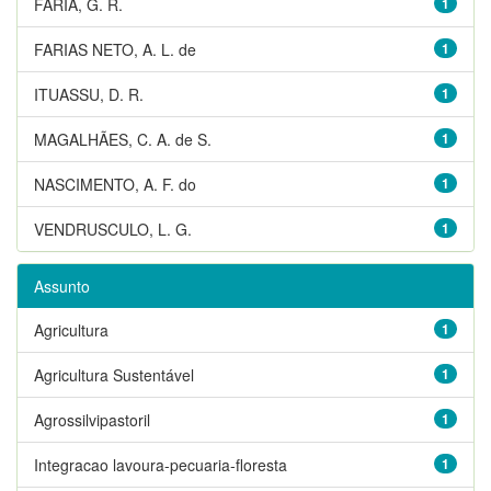
FARIA, G. R.
1
FARIAS NETO, A. L. de
1
ITUASSU, D. R.
1
MAGALHÃES, C. A. de S.
1
NASCIMENTO, A. F. do
1
VENDRUSCULO, L. G.
1
Assunto
Agricultura
1
Agricultura Sustentável
1
Agrossilvipastoril
1
Integracao lavoura-pecuaria-floresta
1