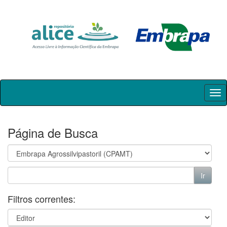
Skip
navigation
Página de Busca
Filtros correntes: