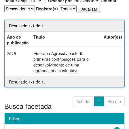
Result./Pág.
|
Ordenar por
Ordenar
Registro(s)
Resultado 1-1 de 1.
Ano de
Título
Autor(es)
publicação
2019
Embrapa Agrossilvipastoril:
-
primeiras contribuições para o
desenvolvimento de uma
agropecuária sustentável.
Resultado 1-1 de 1.
Anterior
1
Póximo
Busca facetada
Editor