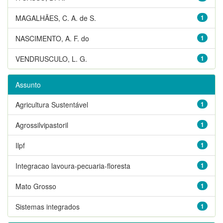
MAGALHÃES, C. A. de S.
1
NASCIMENTO, A. F. do
1
VENDRUSCULO, L. G.
1
Assunto
Agricultura Sustentável
1
Agrossilvipastoril
1
Ilpf
1
Integracao lavoura-pecuaria-floresta
1
Mato Grosso
1
Sistemas integrados
1