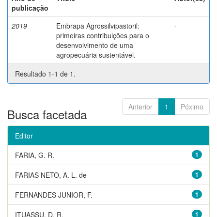
publicação
2019
Embrapa Agrossilvipastoril:
-
primeiras contribuições para o
desenvolvimento de uma
agropecuária sustentável.
Resultado 1-1 de 1.
Anterior
1
Póximo
Busca facetada
Editor
FARIA, G. R.
1
FARIAS NETO, A. L. de
1
FERNANDES JUNIOR, F.
1
ITUASSU, D. R.
1