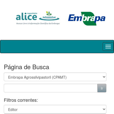
Skip
navigation
Página de Busca
Filtros correntes: