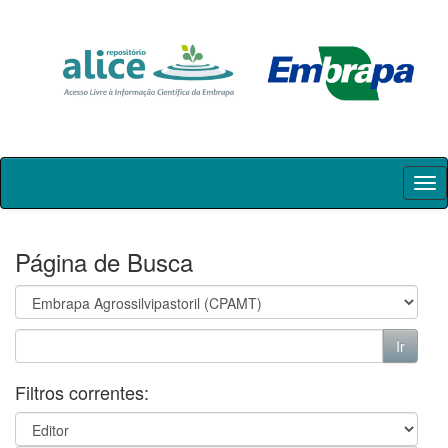
Skip
navigation
Página de Busca
Filtros correntes: