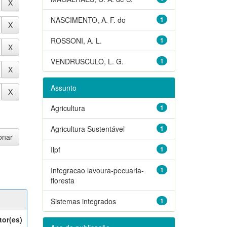
NASCIMENTO, A. F. do
1
ROSSONI, A. L.
1
VENDRUSCULO, L. G.
1
Assunto
Agricultura
1
Agricultura Sustentável
1
Ilpf
1
Integracao lavoura-pecuaria-
1
floresta
Sistemas integrados
1
tor(es)