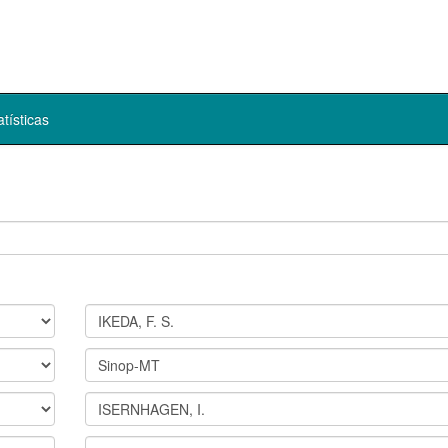
atísticas