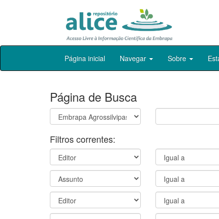
Skip
Página inicial
Navegar
Sobre
Est
navigation
Página de Busca
Filtros correntes: