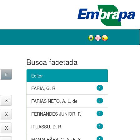
Busca facetada
Editor
FARIA, G. R.
1
FARIAS NETO, A. L. de
1
FERNANDES JUNIOR, F.
1
ITUASSU, D. R.
1
MAGALHÃES, C. A. de S.
1