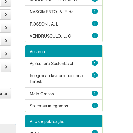
NASCIMENTO, A. F. do
1
ROSSONI, A. L.
1
VENDRUSCULO, L. G.
1
Assunto
Agricultura Sustentável
1
Integracao lavoura-pecuaria-
1
floresta
Mato Grosso
1
Sistemas integrados
1
Ano de publicação
2019
1