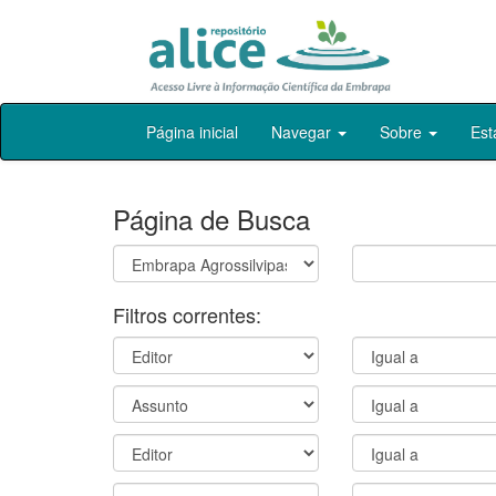
Skip
Página inicial
Navegar
Sobre
Est
navigation
Página de Busca
Filtros correntes: