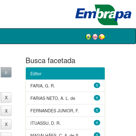
Busca facetada
Editor
FARIA, G. R.
1
FARIAS NETO, A. L. de
1
FERNANDES JUNIOR, F.
1
ITUASSU, D. R.
1
MAGALHÃES, C. A. de S.
1