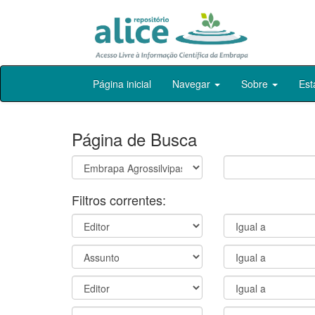
Skip
Página inicial
Navegar
Sobre
Est
navigation
Página de Busca
Filtros correntes: