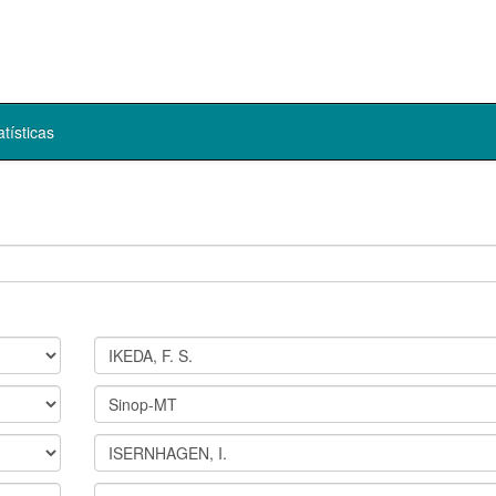
atísticas