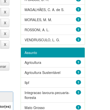
MAGALHÃES, C. A. de S.
1
MORALES, M. M.
1
ROSSONI, A. L.
1
VENDRUSCULO, L. G.
1
Assunto
Agricultura
1
Agricultura Sustentável
1
Ilpf
1
Integracao lavoura-pecuaria-
1
floresta
tor(es)
Mato Grosso
1