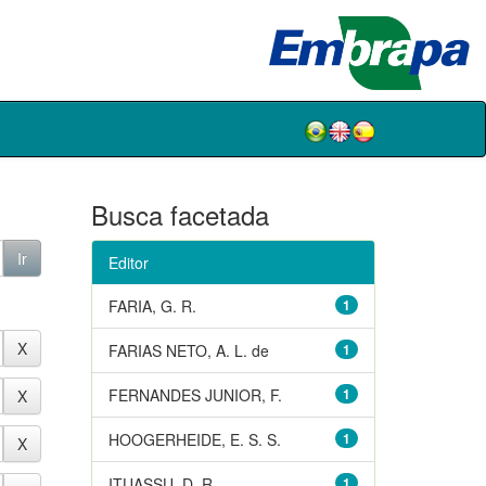
Busca facetada
Editor
FARIA, G. R.
1
FARIAS NETO, A. L. de
1
FERNANDES JUNIOR, F.
1
HOOGERHEIDE, E. S. S.
1
ITUASSU, D. R.
1