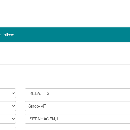
atísticas