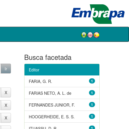
Busca facetada
Editor
FARIA, G. R.
1
FARIAS NETO, A. L. de
1
FERNANDES JUNIOR, F.
1
HOOGERHEIDE, E. S. S.
1
ITUASSU, D. R.
1