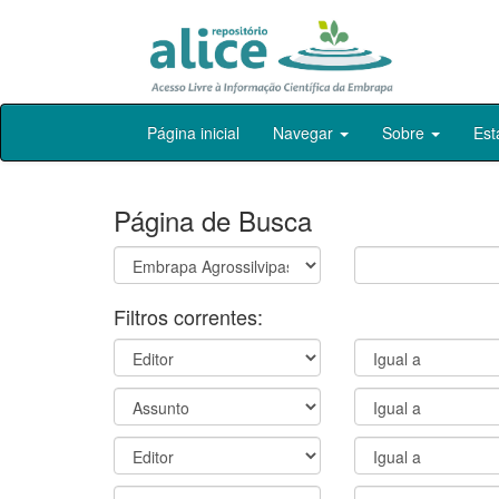
Skip
Página inicial
Navegar
Sobre
Est
navigation
Página de Busca
Filtros correntes: