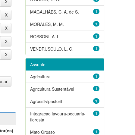
MAGALHÃES, C. A. de S.
1
MORALES, M. M.
1
ROSSONI, A. L.
1
VENDRUSCULO, L. G.
1
Assunto
Agricultura
1
Agricultura Sustentável
1
Agrossilvipastoril
1
Integracao lavoura-pecuaria-
1
floresta
tor(es)
Mato Grosso
1