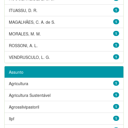
ITUASSU, D. R.
1
MAGALHÃES, C. A. de S.
1
MORALES, M. M.
1
ROSSONI, A. L.
1
VENDRUSCULO, L. G.
1
Assunto
Agricultura
1
Agricultura Sustentável
1
Agrossilvipastoril
1
Ilpf
1