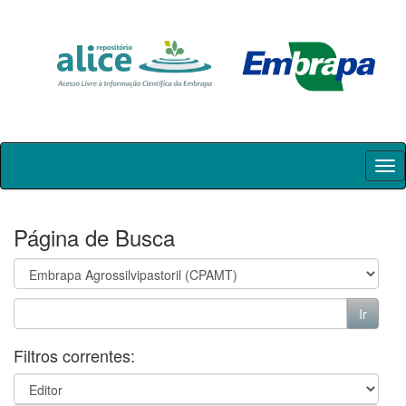
Skip
navigation
Página de Busca
Filtros correntes: