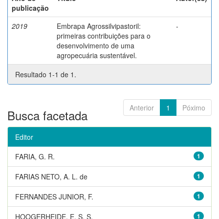
publicação
2019
Embrapa Agrossilvipastoril:
-
primeiras contribuições para o
desenvolvimento de uma
agropecuária sustentável.
Resultado 1-1 de 1.
Anterior
1
Póximo
Busca facetada
Editor
FARIA, G. R.
1
FARIAS NETO, A. L. de
1
FERNANDES JUNIOR, F.
1
HOOGERHEIDE, E. S. S.
1