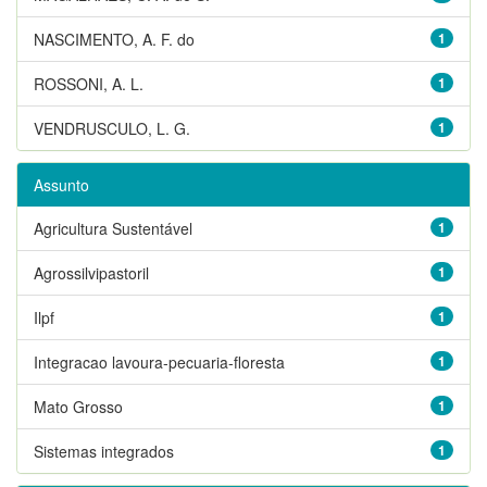
NASCIMENTO, A. F. do
1
ROSSONI, A. L.
1
VENDRUSCULO, L. G.
1
Assunto
Agricultura Sustentável
1
Agrossilvipastoril
1
Ilpf
1
Integracao lavoura-pecuaria-floresta
1
Mato Grosso
1
Sistemas integrados
1