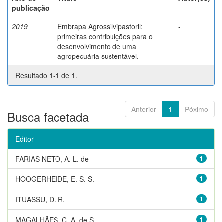
publicação
2019
Embrapa Agrossilvipastoril:
-
primeiras contribuições para o
desenvolvimento de uma
agropecuária sustentável.
Resultado 1-1 de 1.
Anterior
1
Póximo
Busca facetada
Editor
FARIAS NETO, A. L. de
1
HOOGERHEIDE, E. S. S.
1
ITUASSU, D. R.
1
MAGALHÃES, C. A. de S.
1