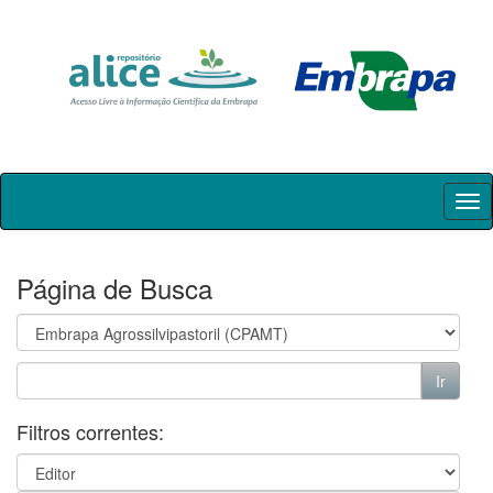
Skip
navigation
Página de Busca
Filtros correntes: