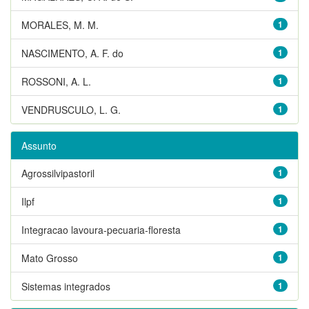
MORALES, M. M.
1
NASCIMENTO, A. F. do
1
ROSSONI, A. L.
1
VENDRUSCULO, L. G.
1
Assunto
Agrossilvipastoril
1
Ilpf
1
Integracao lavoura-pecuaria-floresta
1
Mato Grosso
1
Sistemas integrados
1