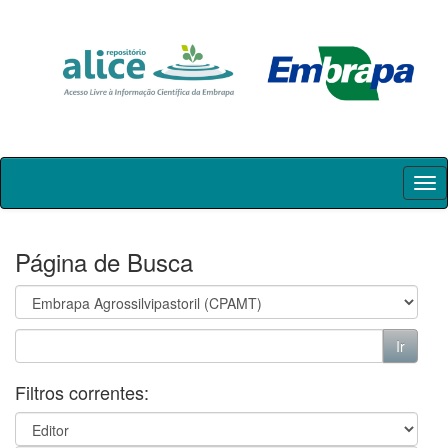
Skip
navigation
Página de Busca
Filtros correntes: