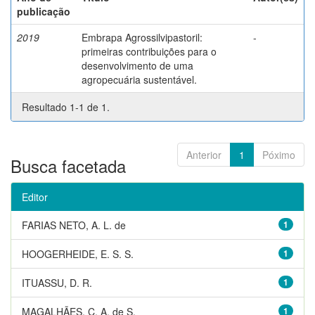
publicação
2019
Embrapa Agrossilvipastoril:
-
primeiras contribuições para o
desenvolvimento de uma
agropecuária sustentável.
Resultado 1-1 de 1.
Anterior
1
Póximo
Busca facetada
Editor
FARIAS NETO, A. L. de
1
HOOGERHEIDE, E. S. S.
1
ITUASSU, D. R.
1
MAGALHÃES, C. A. de S.
1