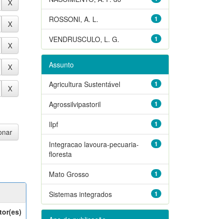
ROSSONI, A. L.
1
VENDRUSCULO, L. G.
1
Assunto
Agricultura Sustentável
1
Agrossilvipastoril
1
Ilpf
1
Integracao lavoura-pecuaria-
1
floresta
Mato Grosso
1
Sistemas integrados
1
tor(es)