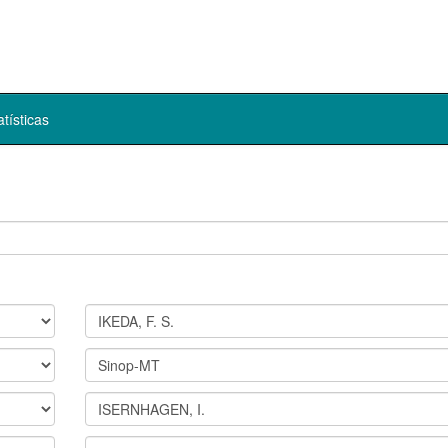
atísticas