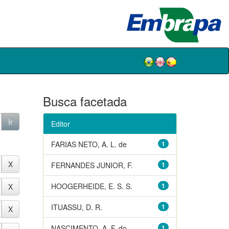
Busca facetada
Editor
FARIAS NETO, A. L. de
1
FERNANDES JUNIOR, F.
1
HOOGERHEIDE, E. S. S.
1
ITUASSU, D. R.
1
NASCIMENTO, A. F. do
1