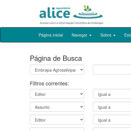
Skip
Página inicial
Navegar
Sobre
Est
navigation
Página de Busca
Filtros correntes: