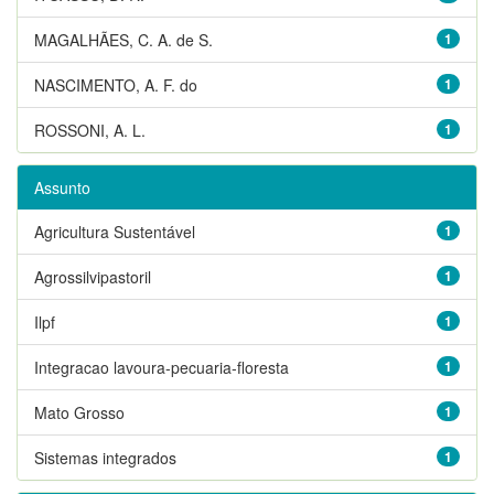
MAGALHÃES, C. A. de S.
1
NASCIMENTO, A. F. do
1
ROSSONI, A. L.
1
Assunto
Agricultura Sustentável
1
Agrossilvipastoril
1
Ilpf
1
Integracao lavoura-pecuaria-floresta
1
Mato Grosso
1
Sistemas integrados
1