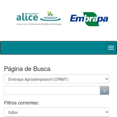
Skip
navigation
Página de Busca
Filtros correntes: