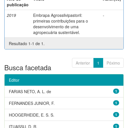
publicação
2019
Embrapa Agrossilvipastoril:
-
primeiras contribuições para o
desenvolvimento de uma
agropecuária sustentável.
Resultado 1-1 de 1.
Anterior
1
Póximo
Busca facetada
Editor
FARIAS NETO, A. L. de
1
FERNANDES JUNIOR, F.
1
HOOGERHEIDE, E. S. S.
1
ITUASSU, D. R.
1