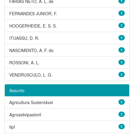
FARIAS NETO, A. L. de
1
FERNANDES JUNIOR, F.
1
HOOGERHEIDE, E. S. S.
1
ITUASSU, D. R.
1
NASCIMENTO, A. F. do
1
ROSSONI, A. L.
1
VENDRUSCULO, L. G.
1
Assunto
Agricultura Sustentável
1
Agrossilvipastoril
1
Ilpf
1