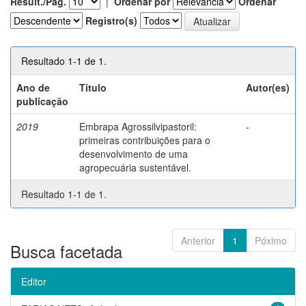
Result./Pág.
|
Ordenar por
Ordenar
Registro(s)
Resultado 1-1 de 1.
Ano de
Título
Autor(es)
publicação
2019
Embrapa Agrossilvipastoril:
-
primeiras contribuições para o
desenvolvimento de uma
agropecuária sustentável.
Resultado 1-1 de 1.
Anterior
1
Póximo
Busca facetada
Editor