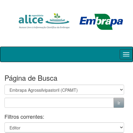
Skip
navigation
Página de Busca
Filtros correntes: