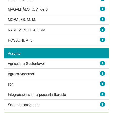
MAGALHÃES, C. A. de S.
1
MORALES, M. M.
1
NASCIMENTO, A. F. do
1
ROSSONI, A. L.
1
Assunto
Agricultura Sustentável
1
Agrossilvipastoril
1
Ilpf
1
Integracao lavoura-pecuaria-floresta
1
Sistemas integrados
1