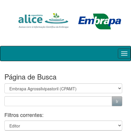
Skip
navigation
Página de Busca
Filtros correntes: