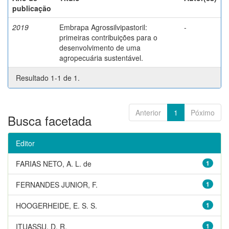
publicação
2019
Embrapa Agrossilvipastoril:
-
primeiras contribuições para o
desenvolvimento de uma
agropecuária sustentável.
Resultado 1-1 de 1.
Anterior
1
Póximo
Busca facetada
Editor
FARIAS NETO, A. L. de
1
FERNANDES JUNIOR, F.
1
HOOGERHEIDE, E. S. S.
1
ITUASSU, D. R.
1