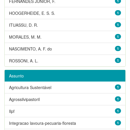
FERNANDES JUNIOR, F.
1
HOOGERHEIDE, E. S. S.
1
ITUASSU, D. R.
1
MORALES, M. M.
1
NASCIMENTO, A. F. do
1
ROSSONI, A. L.
1
Assunto
Agricultura Sustentável
1
Agrossilvipastoril
1
Ilpf
1
Integracao lavoura-pecuaria-floresta
1