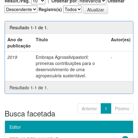
Result./Pág.
|
Ordenar por
Ordenar
Registro(s)
Resultado 1-1 de 1.
Ano de
Título
Autor(es)
publicação
2019
Embrapa Agrossilvipastoril:
-
primeiras contribuições para o
desenvolvimento de uma
agropecuária sustentável.
Resultado 1-1 de 1.
Anterior
1
Póximo
Busca facetada
Editor