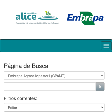
Skip
navigation
Página de Busca
Filtros correntes: