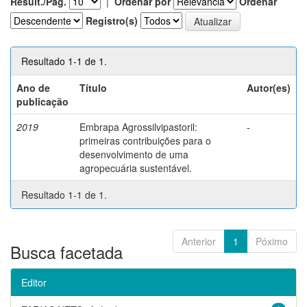
Result./Pág.
|
Ordenar por
Ordenar
Registro(s)
Resultado 1-1 de 1.
Ano de
Título
Autor(es)
publicação
2019
Embrapa Agrossilvipastoril:
-
primeiras contribuições para o
desenvolvimento de uma
agropecuária sustentável.
Resultado 1-1 de 1.
Anterior
1
Póximo
Busca facetada
Editor