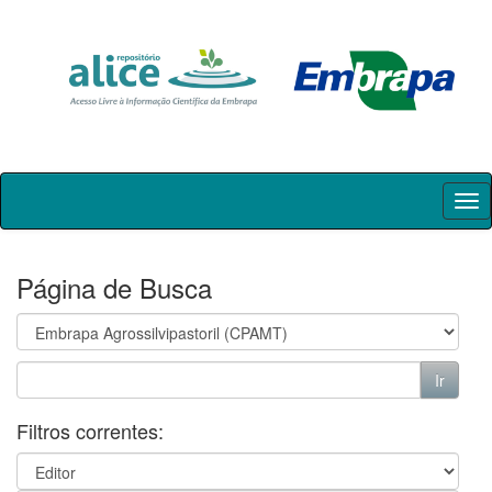
Skip
navigation
Página de Busca
Filtros correntes: