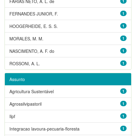
FARIAS NETO, A. L. de
1
FERNANDES JUNIOR, F.
1
HOOGERHEIDE, E. S. S.
1
MORALES, M. M.
1
NASCIMENTO, A. F. do
1
ROSSONI, A. L.
1
Assunto
Agricultura Sustentável
1
Agrossilvipastoril
1
Ilpf
1
Integracao lavoura-pecuaria-floresta
1