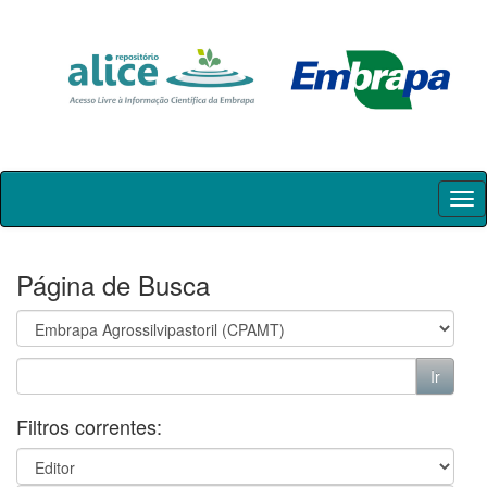
Skip
navigation
Página de Busca
Filtros correntes: