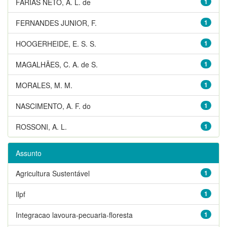
FARIAS NETO, A. L. de
1
FERNANDES JUNIOR, F.
1
HOOGERHEIDE, E. S. S.
1
MAGALHÃES, C. A. de S.
1
MORALES, M. M.
1
NASCIMENTO, A. F. do
1
ROSSONI, A. L.
1
Assunto
Agricultura Sustentável
1
Ilpf
1
Integracao lavoura-pecuaria-floresta
1