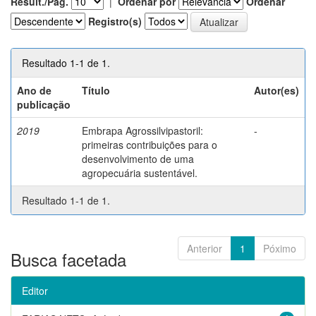
Result./Pág.
|
Ordenar por
Ordenar
Registro(s)
Resultado 1-1 de 1.
Ano de
Título
Autor(es)
publicação
2019
Embrapa Agrossilvipastoril:
-
primeiras contribuições para o
desenvolvimento de uma
agropecuária sustentável.
Resultado 1-1 de 1.
Anterior
1
Póximo
Busca facetada
Editor