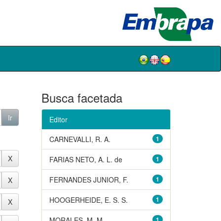
Busca facetada
Editor
CARNEVALLI, R. A.
1
FARIAS NETO, A. L. de
1
FERNANDES JUNIOR, F.
1
HOOGERHEIDE, E. S. S.
1
MORALES, M. M.
1