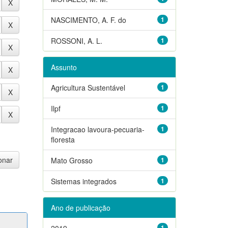
NASCIMENTO, A. F. do
1
ROSSONI, A. L.
1
Assunto
Agricultura Sustentável
1
Ilpf
1
Integracao lavoura-pecuaria-
1
floresta
Mato Grosso
1
Sistemas integrados
1
Ano de publicação
2019
1