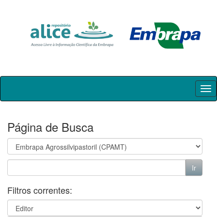
Skip
navigation
Página de Busca
Filtros correntes: