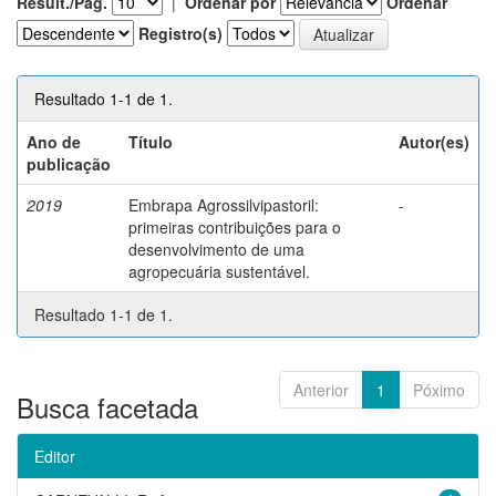
Result./Pág.
|
Ordenar por
Ordenar
Registro(s)
Resultado 1-1 de 1.
Ano de
Título
Autor(es)
publicação
2019
Embrapa Agrossilvipastoril:
-
primeiras contribuições para o
desenvolvimento de uma
agropecuária sustentável.
Resultado 1-1 de 1.
Anterior
1
Póximo
Busca facetada
Editor