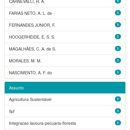
CARNEVALLI, R. A.
1
FARIAS NETO, A. L. de
1
FERNANDES JUNIOR, F.
1
HOOGERHEIDE, E. S. S.
1
MAGALHÃES, C. A. de S.
1
MORALES, M. M.
1
NASCIMENTO, A. F. do
1
Assunto
Agricultura Sustentável
1
Ilpf
1
Integracao lavoura-pecuaria-floresta
1