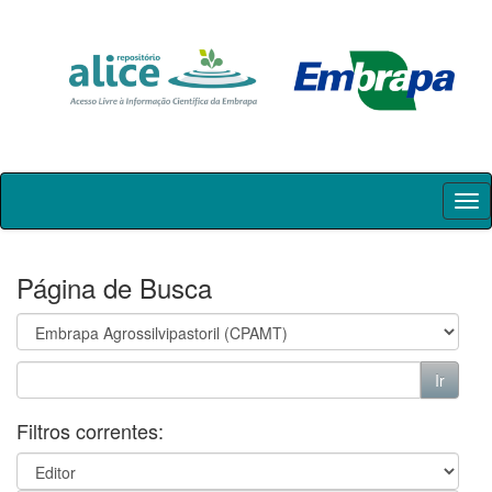
Skip
navigation
Página de Busca
Filtros correntes: