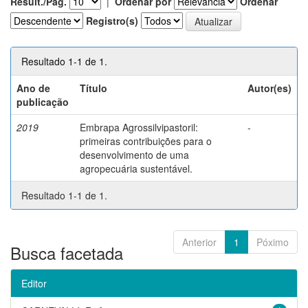
Result./Pág.
|
Ordenar por
Ordenar
Registro(s)
Resultado 1-1 de 1.
Ano de
Título
Autor(es)
publicação
2019
Embrapa Agrossilvipastoril:
-
primeiras contribuições para o
desenvolvimento de uma
agropecuária sustentável.
Resultado 1-1 de 1.
Anterior
1
Póximo
Busca facetada
Editor