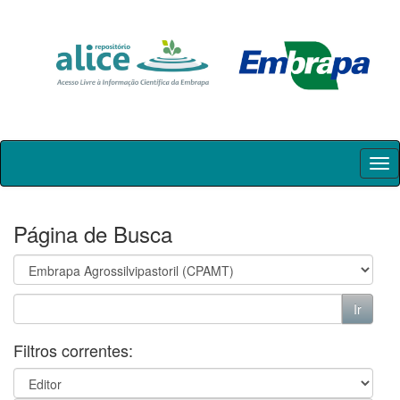
Skip
navigation
Página de Busca
Filtros correntes: