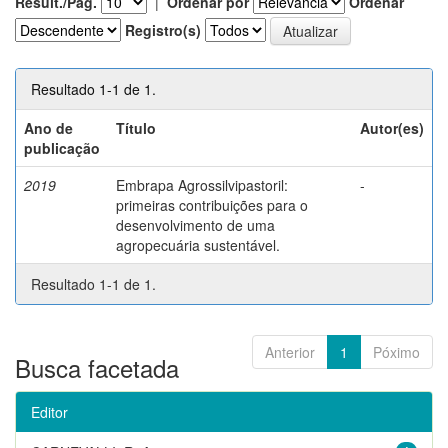
Result./Pág.
|
Ordenar por
Ordenar
Registro(s)
Resultado 1-1 de 1.
Ano de
Título
Autor(es)
publicação
2019
Embrapa Agrossilvipastoril:
-
primeiras contribuições para o
desenvolvimento de uma
agropecuária sustentável.
Resultado 1-1 de 1.
Anterior
1
Póximo
Busca facetada
Editor