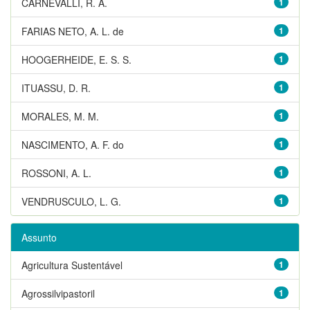
CARNEVALLI, R. A.
1
FARIAS NETO, A. L. de
1
HOOGERHEIDE, E. S. S.
1
ITUASSU, D. R.
1
MORALES, M. M.
1
NASCIMENTO, A. F. do
1
ROSSONI, A. L.
1
VENDRUSCULO, L. G.
1
Assunto
Agricultura Sustentável
1
Agrossilvipastoril
1