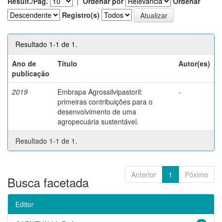
Result./Pág.
|
Ordenar por
Ordenar
Registro(s)
Resultado 1-1 de 1.
Ano de
Título
Autor(es)
publicação
2019
Embrapa Agrossilvipastoril:
-
primeiras contribuições para o
desenvolvimento de uma
agropecuária sustentável.
Resultado 1-1 de 1.
Anterior
1
Póximo
Busca facetada
Editor