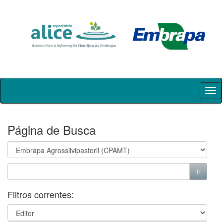
Skip
navigation
Página de Busca
Filtros correntes: