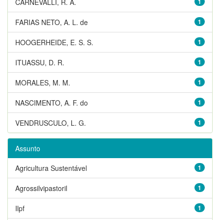
CARNEVALLI, R. A.
1
FARIAS NETO, A. L. de
1
HOOGERHEIDE, E. S. S.
1
ITUASSU, D. R.
1
MORALES, M. M.
1
NASCIMENTO, A. F. do
1
VENDRUSCULO, L. G.
1
Assunto
Agricultura Sustentável
1
Agrossilvipastoril
1
Ilpf
1