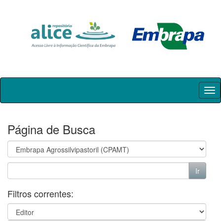
Skip
navigation
Página de Busca
Filtros correntes: