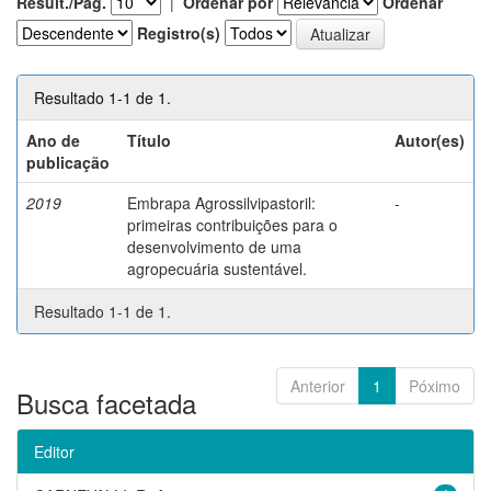
Result./Pág.
|
Ordenar por
Ordenar
Registro(s)
Resultado 1-1 de 1.
Ano de
Título
Autor(es)
publicação
2019
Embrapa Agrossilvipastoril:
-
primeiras contribuições para o
desenvolvimento de uma
agropecuária sustentável.
Resultado 1-1 de 1.
Anterior
1
Póximo
Busca facetada
Editor