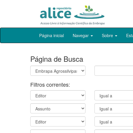
Skip
Página inicial
Navegar
Sobre
Est
navigation
Página de Busca
Filtros correntes: