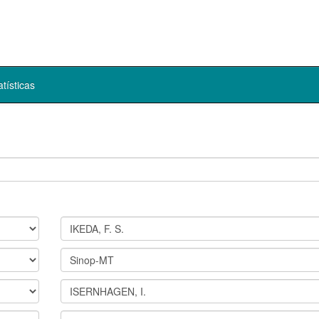
atísticas