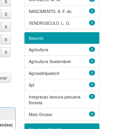
NASCIMENTO, A. F. do
1
VENDRUSCULO, L. G.
1
Assunto
Agricultura
1
Agricultura Sustentável
1
Agrossilvipastoril
1
Ilpf
1
Integracao lavoura-pecuaria-
1
floresta
Mato Grosso
1
tor(es)