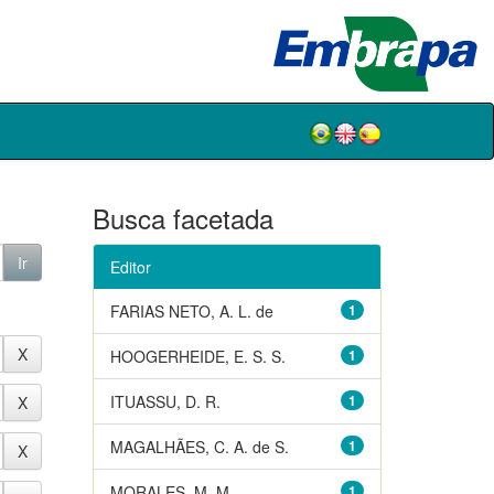
Busca facetada
Editor
FARIAS NETO, A. L. de
1
HOOGERHEIDE, E. S. S.
1
ITUASSU, D. R.
1
MAGALHÃES, C. A. de S.
1
MORALES, M. M.
1