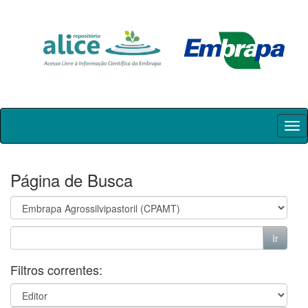
Skip
navigation
Página de Busca
Filtros correntes: