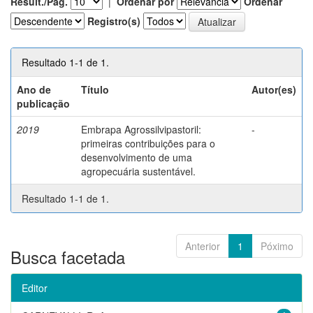
Result./Pág.
|
Ordenar por
Ordenar
Registro(s)
Resultado 1-1 de 1.
Ano de
Título
Autor(es)
publicação
2019
Embrapa Agrossilvipastoril:
-
primeiras contribuições para o
desenvolvimento de uma
agropecuária sustentável.
Resultado 1-1 de 1.
Anterior
1
Póximo
Busca facetada
Editor