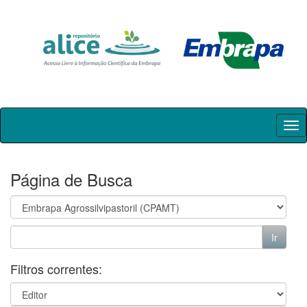
Skip
navigation
Página de Busca
Filtros correntes: