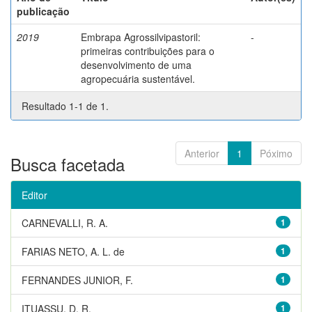
publicação
2019
Embrapa Agrossilvipastoril:
-
primeiras contribuições para o
desenvolvimento de uma
agropecuária sustentável.
Resultado 1-1 de 1.
Anterior
1
Póximo
Busca facetada
Editor
CARNEVALLI, R. A.
1
FARIAS NETO, A. L. de
1
FERNANDES JUNIOR, F.
1
ITUASSU, D. R.
1