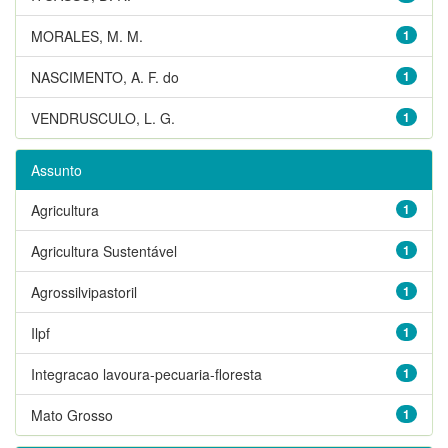
MORALES, M. M.
1
NASCIMENTO, A. F. do
1
VENDRUSCULO, L. G.
1
Assunto
Agricultura
1
Agricultura Sustentável
1
Agrossilvipastoril
1
Ilpf
1
Integracao lavoura-pecuaria-floresta
1
Mato Grosso
1