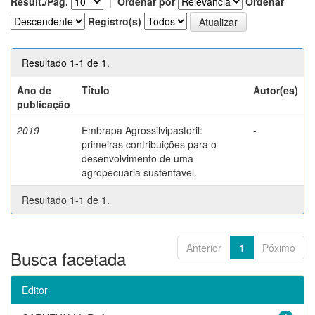
Result./Pág.
|
Ordenar por
Ordenar
Registro(s)
Resultado 1-1 de 1.
Ano de
Título
Autor(es)
publicação
2019
Embrapa Agrossilvipastoril:
-
primeiras contribuições para o
desenvolvimento de uma
agropecuária sustentável.
Resultado 1-1 de 1.
Anterior
1
Póximo
Busca facetada
Editor