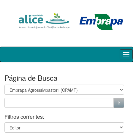
Skip
navigation
Página de Busca
Filtros correntes: