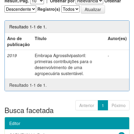
Result./Pág.
|
Ordenar por
Ordenar
Registro(s)
Resultado 1-1 de 1.
Ano de
Título
Autor(es)
publicação
2019
Embrapa Agrossilvipastoril:
-
primeiras contribuições para o
desenvolvimento de uma
agropecuária sustentável.
Resultado 1-1 de 1.
Anterior
1
Póximo
Busca facetada
Editor