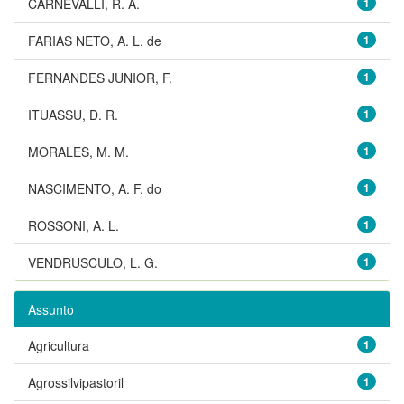
CARNEVALLI, R. A.
1
FARIAS NETO, A. L. de
1
FERNANDES JUNIOR, F.
1
ITUASSU, D. R.
1
MORALES, M. M.
1
NASCIMENTO, A. F. do
1
ROSSONI, A. L.
1
VENDRUSCULO, L. G.
1
Assunto
Agricultura
1
Agrossilvipastoril
1