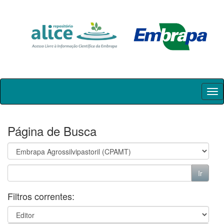
Skip
navigation
Página de Busca
Filtros correntes: