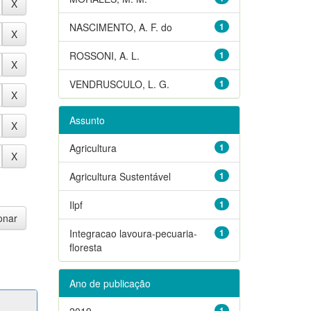
NASCIMENTO, A. F. do
1
ROSSONI, A. L.
1
VENDRUSCULO, L. G.
1
Assunto
Agricultura
1
Agricultura Sustentável
1
Ilpf
1
Integracao lavoura-pecuaria-
1
floresta
Ano de publicação
2019
1