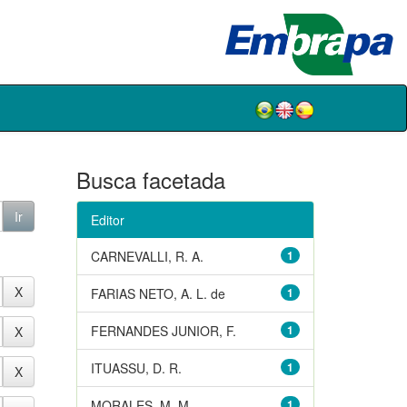
Busca facetada
Editor
CARNEVALLI, R. A.
1
FARIAS NETO, A. L. de
1
FERNANDES JUNIOR, F.
1
ITUASSU, D. R.
1
MORALES, M. M.
1