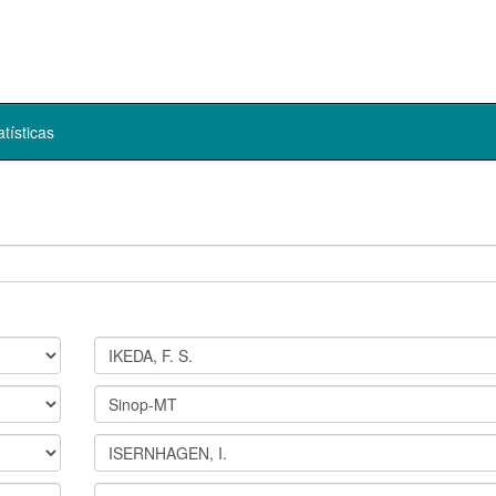
atísticas