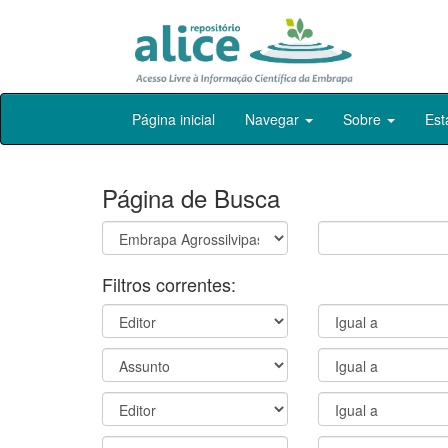
Skip
Página inicial
Navegar
Sobre
Est
navigation
Página de Busca
Filtros correntes: