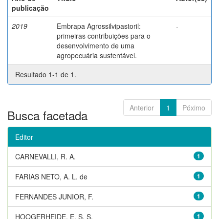
publicação
2019
Embrapa Agrossilvipastoril:
-
primeiras contribuições para o
desenvolvimento de uma
agropecuária sustentável.
Resultado 1-1 de 1.
Anterior
1
Póximo
Busca facetada
Editor
CARNEVALLI, R. A.
1
FARIAS NETO, A. L. de
1
FERNANDES JUNIOR, F.
1
HOOGERHEIDE, E. S. S.
1