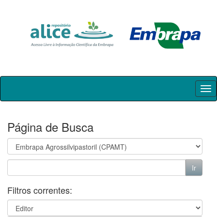
Skip
navigation
Página de Busca
Filtros correntes: