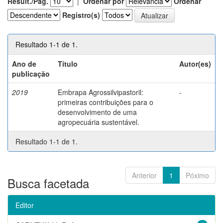
Result./Pág.
|
Ordenar por
Ordenar
Registro(s)
Resultado 1-1 de 1.
Ano de
Título
Autor(es)
publicação
2019
Embrapa Agrossilvipastoril:
-
primeiras contribuições para o
desenvolvimento de uma
agropecuária sustentável.
Resultado 1-1 de 1.
Anterior
1
Póximo
Busca facetada
Editor