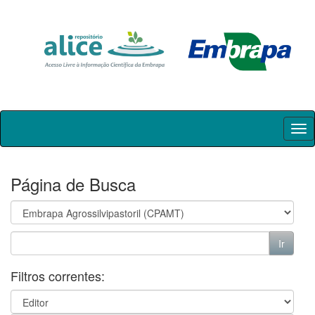
Skip
navigation
Página de Busca
Filtros correntes: