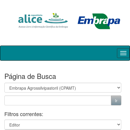
Skip
navigation
Página de Busca
Filtros correntes: