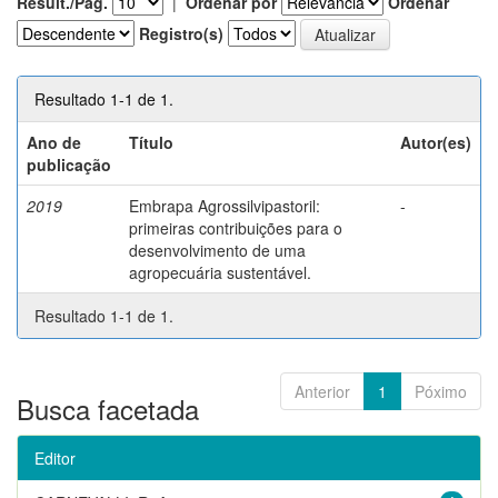
Result./Pág.
|
Ordenar por
Ordenar
Registro(s)
Resultado 1-1 de 1.
Ano de
Título
Autor(es)
publicação
2019
Embrapa Agrossilvipastoril:
-
primeiras contribuições para o
desenvolvimento de uma
agropecuária sustentável.
Resultado 1-1 de 1.
Anterior
1
Póximo
Busca facetada
Editor