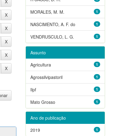
MORALES, M. M.
1
NASCIMENTO, A. F. do
1
VENDRUSCULO, L. G.
1
Assunto
Agricultura
1
Agrossilvipastoril
1
Ilpf
1
Mato Grosso
1
Ano de publicação
2019
1