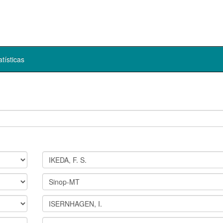
atísticas