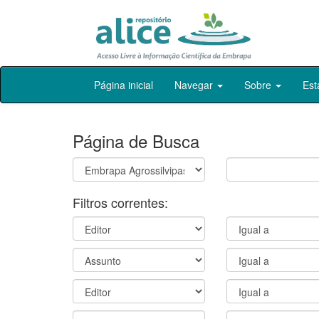
Skip
Página inicial
Navegar
Sobre
Est
navigation
Página de Busca
Filtros correntes: