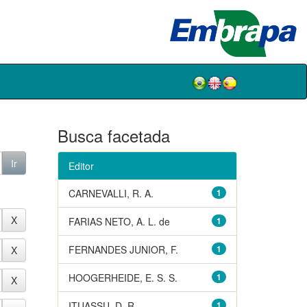
Busca facetada
Editor
CARNEVALLI, R. A.
1
FARIAS NETO, A. L. de
1
FERNANDES JUNIOR, F.
1
HOOGERHEIDE, E. S. S.
1
ITUASSU, D. R.
1