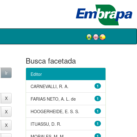
Busca facetada
Editor
CARNEVALLI, R. A.
1
FARIAS NETO, A. L. de
1
HOOGERHEIDE, E. S. S.
1
ITUASSU, D. R.
1
MORALES, M. M.
1