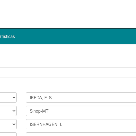
atísticas