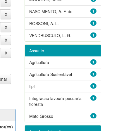
NASCIMENTO, A. F. do
1
ROSSONI, A. L.
1
VENDRUSCULO, L. G.
1
Assunto
Agricultura
1
Agricultura Sustentável
1
Ilpf
1
Integracao lavoura-pecuaria-
1
floresta
Mato Grosso
1
tor(es)