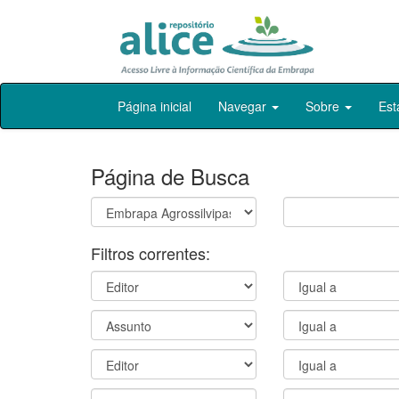
Skip
Página inicial
Navegar
Sobre
Est
navigation
Página de Busca
Filtros correntes: