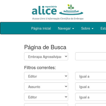
Skip
Página inicial
Navegar
Sobre
Est
navigation
Página de Busca
Filtros correntes: