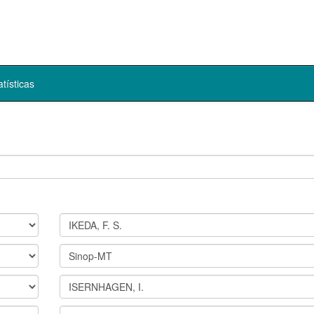
atísticas