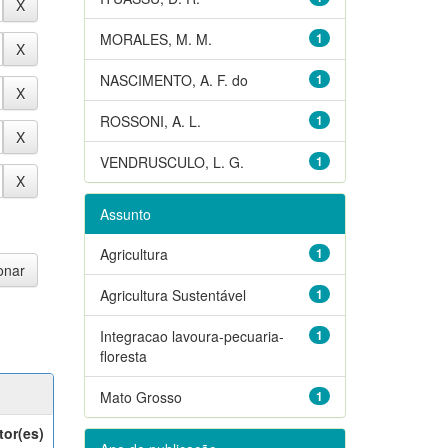
MORALES, M. M.
1
NASCIMENTO, A. F. do
1
ROSSONI, A. L.
1
VENDRUSCULO, L. G.
1
Assunto
Agricultura
1
Agricultura Sustentável
1
Integracao lavoura-pecuaria-
1
floresta
Mato Grosso
1
tor(es)