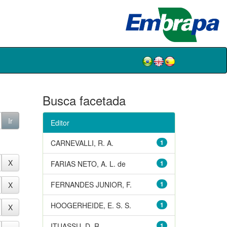
Busca facetada
Editor
CARNEVALLI, R. A.
1
FARIAS NETO, A. L. de
1
FERNANDES JUNIOR, F.
1
HOOGERHEIDE, E. S. S.
1
ITUASSU, D. R.
1