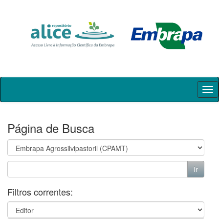
Skip
navigation
Página de Busca
Filtros correntes: