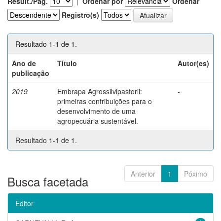
Result./Pág.
|
Ordenar por
Ordenar
Registro(s)
Resultado 1-1 de 1.
Ano de
Título
Autor(es)
publicação
2019
Embrapa Agrossilvipastoril:
-
primeiras contribuições para o
desenvolvimento de uma
agropecuária sustentável.
Resultado 1-1 de 1.
Anterior
1
Póximo
Busca facetada
Editor