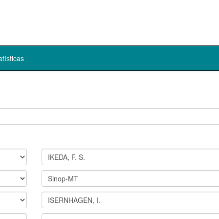
atísticas