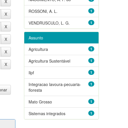
ROSSONI, A. L.
1
VENDRUSCULO, L. G.
1
Assunto
Agricultura
1
Agricultura Sustentável
1
Ilpf
1
Integracao lavoura-pecuaria-
1
floresta
Mato Grosso
1
Sistemas integrados
1