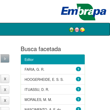
Busca facetada
Editor
FARIA, G. R.
1
HOOGERHEIDE, E. S. S.
1
ITUASSU, D. R.
1
MORALES, M. M.
1
NASCIMENTO, A. F. do
1