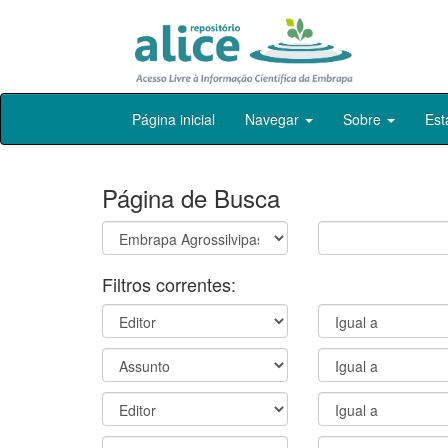
Skip
Página inicial
Navegar
Sobre
Est
navigation
Página de Busca
Filtros correntes: