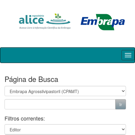
Skip
navigation
Página de Busca
Filtros correntes: