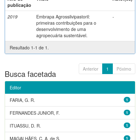
publicação
2019
Embrapa Agrossilvipastoril:
-
primeiras contribuições para o
desenvolvimento de uma
agropecuária sustentável.
Resultado 1-1 de 1.
Anterior
1
Póximo
Busca facetada
Editor
FARIA, G. R.
1
FERNANDES JUNIOR, F.
1
ITUASSU, D. R.
1
MAGALHÃES, C. A. de S.
1