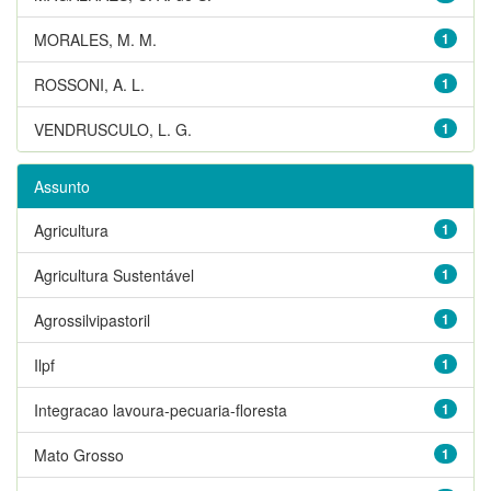
MORALES, M. M.
1
ROSSONI, A. L.
1
VENDRUSCULO, L. G.
1
Assunto
Agricultura
1
Agricultura Sustentável
1
Agrossilvipastoril
1
Ilpf
1
Integracao lavoura-pecuaria-floresta
1
Mato Grosso
1