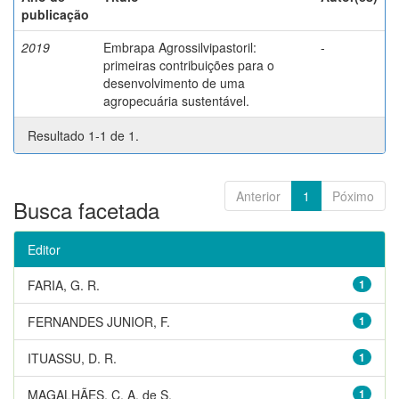
publicação
2019
Embrapa Agrossilvipastoril:
-
primeiras contribuições para o
desenvolvimento de uma
agropecuária sustentável.
Resultado 1-1 de 1.
Anterior
1
Póximo
Busca facetada
Editor
FARIA, G. R.
1
FERNANDES JUNIOR, F.
1
ITUASSU, D. R.
1
MAGALHÃES, C. A. de S.
1