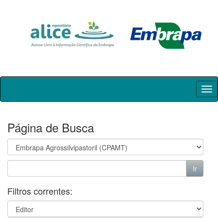
Skip
navigation
Página de Busca
Filtros correntes: