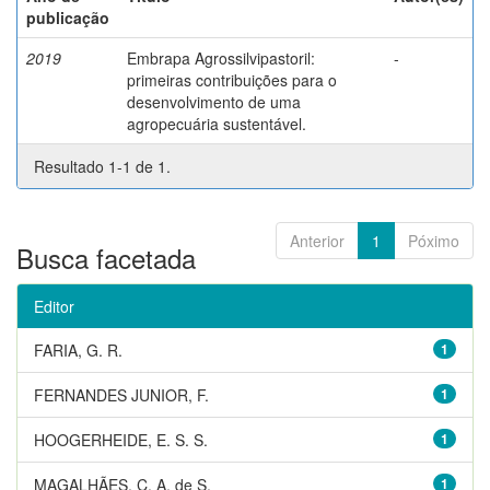
publicação
2019
Embrapa Agrossilvipastoril:
-
primeiras contribuições para o
desenvolvimento de uma
agropecuária sustentável.
Resultado 1-1 de 1.
Anterior
1
Póximo
Busca facetada
Editor
FARIA, G. R.
1
FERNANDES JUNIOR, F.
1
HOOGERHEIDE, E. S. S.
1
MAGALHÃES, C. A. de S.
1