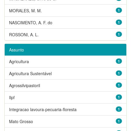
MORALES, M. M.
1
NASCIMENTO, A. F. do
1
ROSSONI, A. L.
1
Assunto
Agricultura
1
Agricultura Sustentável
1
Agrossilvipastoril
1
Ilpf
1
Integracao lavoura-pecuaria-floresta
1
Mato Grosso
1