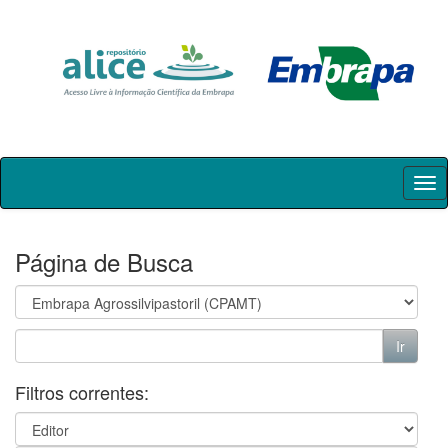
Skip
navigation
Página de Busca
Filtros correntes: