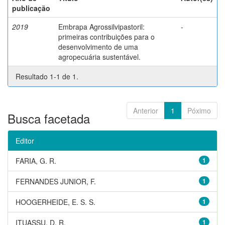
publicação
2019
Embrapa Agrossilvipastoril:
-
primeiras contribuições para o
desenvolvimento de uma
agropecuária sustentável.
Resultado 1-1 de 1.
Anterior
1
Póximo
Busca facetada
Editor
FARIA, G. R.
1
FERNANDES JUNIOR, F.
1
HOOGERHEIDE, E. S. S.
1
ITUASSU, D. R.
1