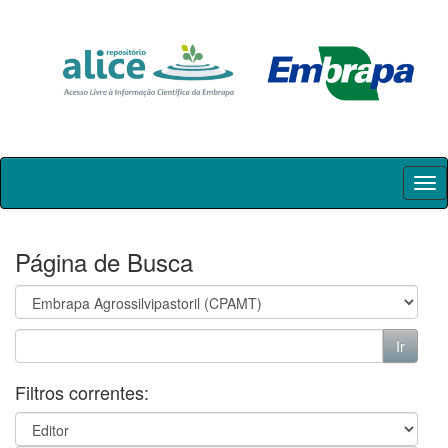
Skip
navigation
Página de Busca
Filtros correntes: