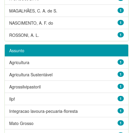
MAGALHÃES, C. A. de S.
1
NASCIMENTO, A. F. do
1
ROSSONI, A. L.
1
Assunto
Agricultura
1
Agricultura Sustentável
1
Agrossilvipastoril
1
Ilpf
1
Integracao lavoura-pecuaria-floresta
1
Mato Grosso
1