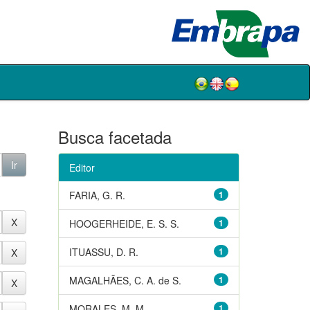
Busca facetada
Editor
FARIA, G. R.
1
HOOGERHEIDE, E. S. S.
1
ITUASSU, D. R.
1
MAGALHÃES, C. A. de S.
1
MORALES, M. M.
1