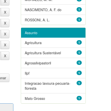
NASCIMENTO, A. F. do
1
ROSSONI, A. L.
1
Assunto
Agricultura
1
Agricultura Sustentável
1
Agrossilvipastoril
1
Ilpf
1
Integracao lavoura-pecuaria-
1
floresta
Mato Grosso
1