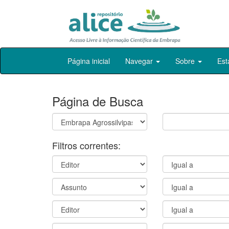
Skip
Página inicial
Navegar
Sobre
Est
navigation
Página de Busca
Filtros correntes: