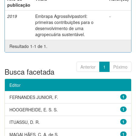
publicação
2019
Embrapa Agrossilvipastoril:
-
primeiras contribuições para o
desenvolvimento de uma
agropecuária sustentável.
Resultado 1-1 de 1.
Anterior
1
Póximo
Busca facetada
Editor
FERNANDES JUNIOR, F.
1
HOOGERHEIDE, E. S. S.
1
ITUASSU, D. R.
1
MAGALHÃES, C. A. de S.
1