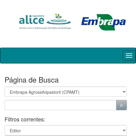
Skip
navigation
Página de Busca
Filtros correntes: