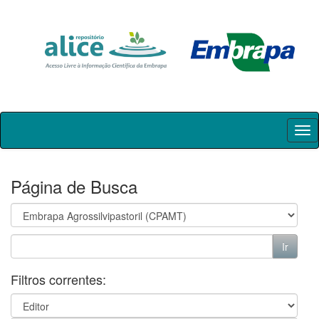
Skip
navigation
Página de Busca
Filtros correntes: