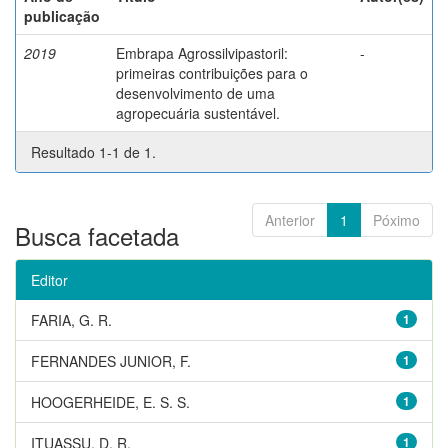
publicação
2019
Embrapa Agrossilvipastoril:
-
primeiras contribuições para o
desenvolvimento de uma
agropecuária sustentável.
Resultado 1-1 de 1.
Anterior
1
Póximo
Busca facetada
Editor
FARIA, G. R.
1
FERNANDES JUNIOR, F.
1
HOOGERHEIDE, E. S. S.
1
ITUASSU, D. R.
1