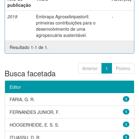
publicação
2019
Embrapa Agrossilvipastoril:
-
primeiras contribuições para o
desenvolvimento de uma
agropecuária sustentável.
Resultado 1-1 de 1.
Anterior
1
Póximo
Busca facetada
Editor
FARIA, G. R.
1
FERNANDES JUNIOR, F.
1
HOOGERHEIDE, E. S. S.
1
ITUASSU, D. R.
1