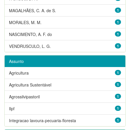
MAGALHÃES, C. A. de S.
1
MORALES, M. M.
1
NASCIMENTO, A. F. do
1
VENDRUSCULO, L. G.
1
Assunto
Agricultura
1
Agricultura Sustentável
1
Agrossilvipastoril
1
Ilpf
1
Integracao lavoura-pecuaria-floresta
1