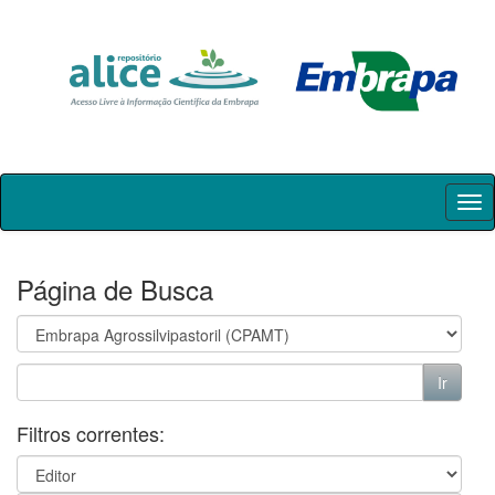
Skip
navigation
Página de Busca
Filtros correntes: