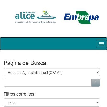
Skip
navigation
Página de Busca
Filtros correntes: