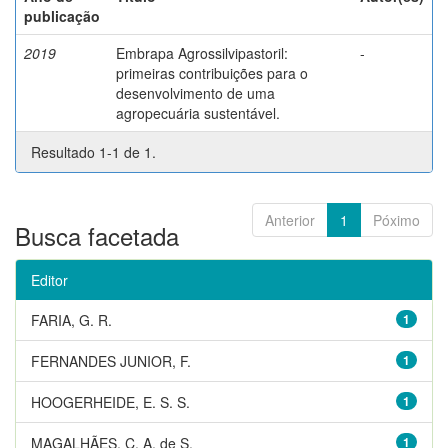
publicação
2019
Embrapa Agrossilvipastoril:
-
primeiras contribuições para o
desenvolvimento de uma
agropecuária sustentável.
Resultado 1-1 de 1.
Anterior
1
Póximo
Busca facetada
Editor
FARIA, G. R.
1
FERNANDES JUNIOR, F.
1
HOOGERHEIDE, E. S. S.
1
MAGALHÃES, C. A. de S.
1