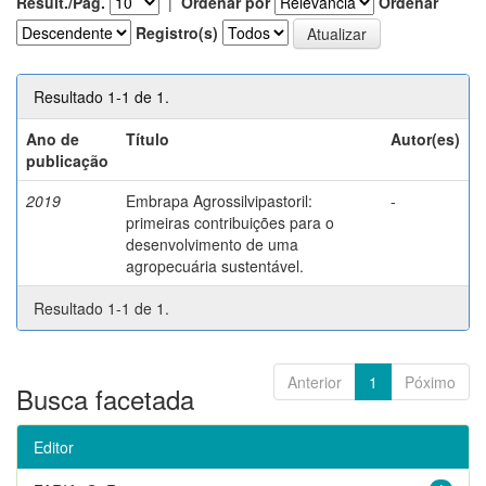
Result./Pág.
|
Ordenar por
Ordenar
Registro(s)
Resultado 1-1 de 1.
Ano de
Título
Autor(es)
publicação
2019
Embrapa Agrossilvipastoril:
-
primeiras contribuições para o
desenvolvimento de uma
agropecuária sustentável.
Resultado 1-1 de 1.
Anterior
1
Póximo
Busca facetada
Editor