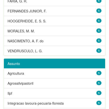
FARIA, G. R.
1
FERNANDES JUNIOR, F.
1
HOOGERHEIDE, E. S. S.
1
MORALES, M. M.
1
NASCIMENTO, A. F. do
1
VENDRUSCULO, L. G.
1
Assunto
Agricultura
1
Agrossilvipastoril
1
Ilpf
1
Integracao lavoura-pecuaria-floresta
1