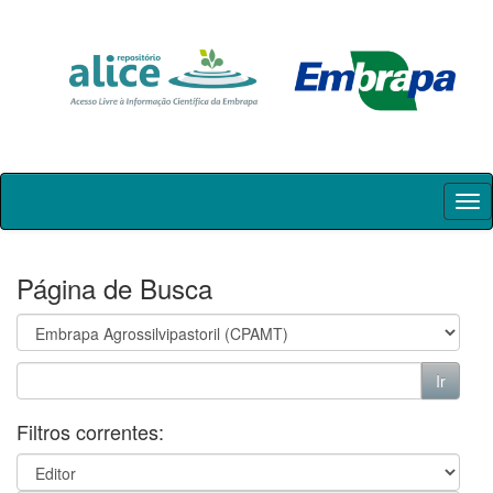
Skip
navigation
Página de Busca
Filtros correntes: